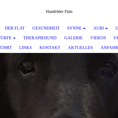
Hamfelder Flats
DER FLAT
GESUNDHEIT
SYNNE
AURI
U
ÜRFE
THERAPIEHUND
GALERIE
VIDEOS
F
FÜHRT
LINKS
KONTAKT
AKTUELLES
ANFAHR